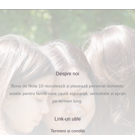
Despre noi
Bona de Nota 10 recrutează și plasează personal domestic
asiatic pentru familii care caută siguranță, seriozitate și sprijin
pe termen lung.
Link-uri utile
Termeni și condiții